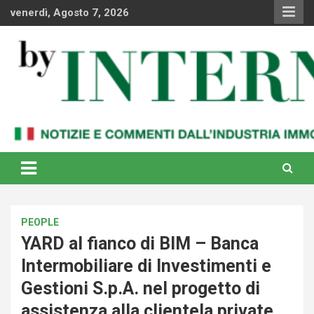
Skip
venerdì, Agosto 7, 2026
to
content
Notizie e commenti dal industria immobiliare italiana e
By Internews
internazionale
PEOPLE
YARD al fianco di BIM – Banca
Intermobiliare di Investimenti e
Gestioni S.p.A. nel progetto di
assistenza alla clientela private