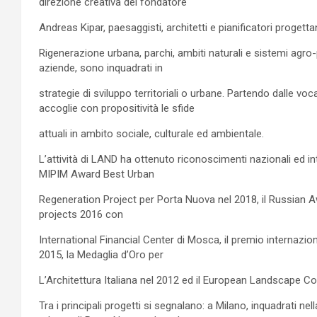
direzione creativa del fondatore
Andreas Kipar, paesaggisti, architetti e pianificatori progetta
Rigenerazione urbana, parchi, ambiti naturali e sistemi agro-pa
aziende, sono inquadrati in
strategie di sviluppo territoriali o urbane. Partendo dalle vo
accoglie con propositività le sfide
attuali in ambito sociale, culturale ed ambientale.
L’attività di LAND ha ottenuto riconoscimenti nazionali ed int
MIPIM Award Best Urban
Regeneration Project per Porta Nuova nel 2018, il Russian
projects 2016 con
International Financial Center di Mosca, il premio internaz
2015, la Medaglia d’Oro per
L’Architettura Italiana nel 2012 ed il European Landscape Co
Tra i principali progetti si segnalano: a Milano, inquadrati nell