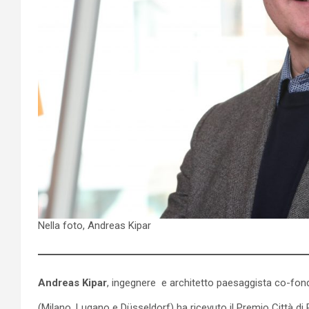
Nella foto, Andreas Kipar
Andreas Kipar
, ingegnere e architetto paesaggista co-fond
(Milano, Lugano e Düsseldorf) ha ricevuto il Premio Città di P