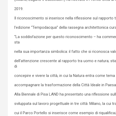
2019.
Il riconoscimento si inserisce nella riflessione sul rapporto t
l’edizione “Tempodacqua” della rassegna architettonica cur
“La soddisfazione per questo riconoscimento – ha commenta
sta
nella sua importanza simbolica: il fatto che si riconosca valo
dell’attenzione crescente al rapporto tra uomo e natura; 
di
concepire e vivere la città, in cui la Natura entra come tema f
accompagnare la trasformazione della Città Ideale in Paesag
Alla Biennale di Pisa LAND ha presentato una riflessione sull
sviluppata sul lavoro progettuale in tre città: Milano, la cui t
cui il Parco Portello si inserisce come esempio di riqualific