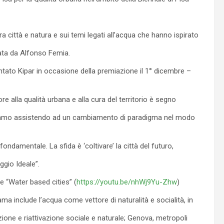
ra città e natura e sui temi legati all’acqua che hanno ispirato
ata da Alfonso Femia.
to Kipar in occasione della premiazione il 1° dicembre –
re alla qualità urbana e alla cura del territorio è segno
stiamo assistendo ad un cambiamento di paradigma nel modo
ondamentale. La sfida è ‘coltivare’ la città del futuro,
gio Ideale”.
e “Water based cities” (
https://youtu.be/nhWj9Yu-Zhw
)
rama include l’acqua come vettore di naturalità e socialità, in
azione e riattivazione sociale e naturale; Genova, metropoli