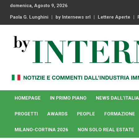
Skip
domenica, Agosto 9, 2026
to
content
Paola G. Lunghini
by Internews srl
Lettere Aperte
Notizie e commenti dal industria immobiliare italiana e
By Internews
internazionale
HOMEPAGE
IN PRIMO PIANO
NEWS DALL’ITALIA
PROGETTI
AWARDS
PEOPLE
FORMAZIONE
MILANO-CORTINA 2026
NON SOLO REAL ESTATE