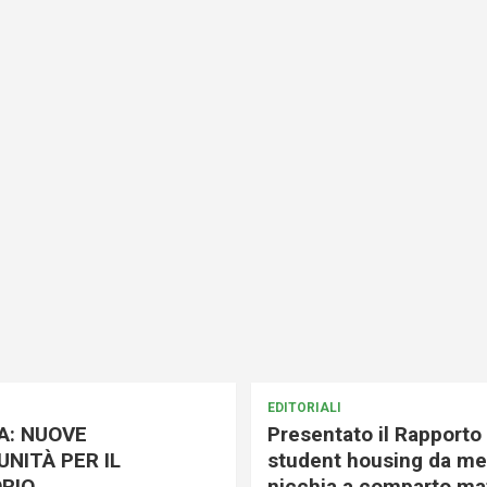
EDITORIALI
A: NUOVE
Presentato il Rapporto 
NITÀ PER IL
student housing da me
RIO
nicchia a comparto mat