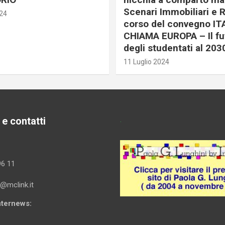
Scenari Immobiliari e R
024
corso del convegno IT
CHIAMA EUROPA – Il fu
degli studentati al 203
11 Luglio 2024
 e contatti
.
96 11
i@mclink.it
Internews: