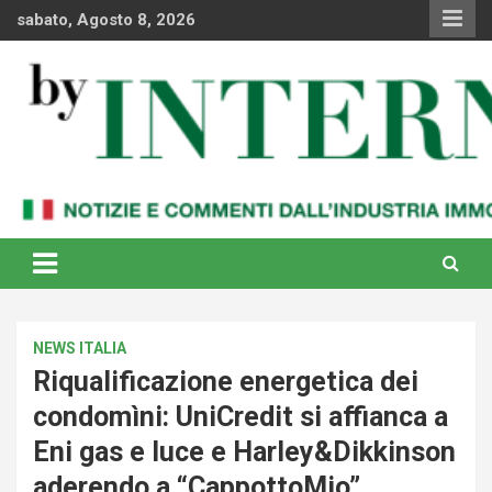
Skip
sabato, Agosto 8, 2026
to
content
Notizie e commenti dal industria immobiliare italiana e
By Internews
internazionale
NEWS ITALIA
Riqualificazione energetica dei
condomìni: UniCredit si affianca a
Eni gas e luce e Harley&Dikkinson
aderendo a “CappottoMio”