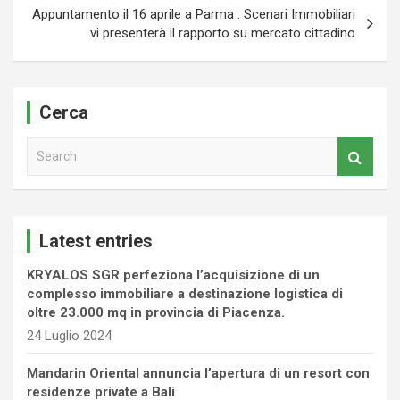
Appuntamento il 16 aprile a Parma : Scenari Immobiliari
vi presenterà il rapporto su mercato cittadino
Cerca
S
e
a
r
c
Latest entries
h
KRYALOS SGR perfeziona l’acquisizione di un
complesso immobiliare a destinazione logistica di
oltre 23.000 mq in provincia di Piacenza.
24 Luglio 2024
Mandarin Oriental annuncia l’apertura di un resort con
residenze private a Bali