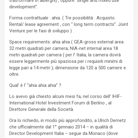
trasformare in alberghi) , oppure “single and mixed use
development”.
Forma contrattuale : ahia. ( Tre possibilità : Acquisto.
Rental/ lease agreement , con “ long term contracts”. Joint
Venture per le fasi di sviluppo ) .
Space requirements: ahia ahia ( GEA-gross external area
32 metri quadrati per camera; NIA-net internal area 18
metri quadrati per camera ( per l’ Italia, la camera dovrà
essere leggermente più spaziosa per i requisiti minimi di
legge pari a 14 metri ); dimensione da 120 a 500 camere e
oltre.
Qual’ è l’ “ahia ahia ahia” ?
Lo avevo già chiesto alcuni mesi fa, nel corso dell’ IHIF-
International Hotel Investment Forum di Berlino , al
Direttore Generale della Società.
Ora lo richiedo, in modo più approfondito, a Ulrich Demetz
che ufficialmente dal 1° gennaio 2014 – in qualità di
Director Development Italia – segue da Monaco (dove