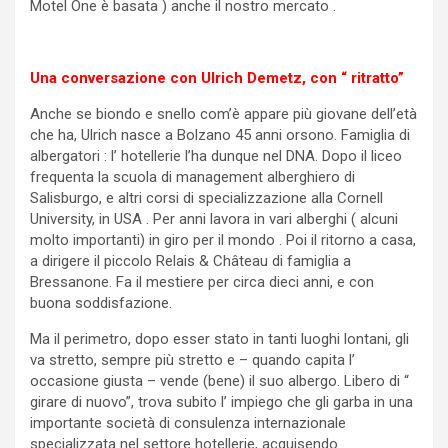
Motel One è basata ) anche il nostro mercato .
Una conversazione con Ulrich Demetz, con “ ritratto”
Anche se biondo e snello com’è appare più giovane dell’età
che ha, Ulrich nasce a Bolzano 45 anni orsono. Famiglia di
albergatori : l’ hotellerie l’ha dunque nel DNA. Dopo il liceo
frequenta la scuola di management alberghiero di
Salisburgo, e altri corsi di specializzazione alla Cornell
University, in USA . Per anni lavora in vari alberghi ( alcuni
molto importanti) in giro per il mondo . Poi il ritorno a casa,
a dirigere il piccolo Relais & Château di famiglia a
Bressanone. Fa il mestiere per circa dieci anni, e con
buona soddisfazione.
Ma il perimetro, dopo esser stato in tanti luoghi lontani, gli
va stretto, sempre più stretto e – quando capita l’
occasione giusta – vende (bene) il suo albergo. Libero di “
girare di nuovo”, trova subito l’ impiego che gli garba in una
importante società di consulenza internazionale
specializzata nel settore hotellerie, acquisendo