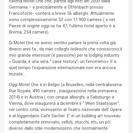
catena Motel One che, partita agli inizi del 2000 dalla
Germania – e precisamente a Offenbach presso
Francoforte- conterà a breve 56 alberghi. Attualmente
sono complessivamente 52 con 11.900 camere ( e nel
Paese di origine oggi ne ha 47, l’ultimo hotel aperto è a
Brema, 254 camere).
Di Motel One ne avevo sentito parlare la prima volta già
diversi anni fa , da miei colleghi tedeschi che conoscono il
mio grande interesse (e passione) per la lodging industry :
« Guarda, è una vera “ case history”, un fenomeno». E a
quel tempo l’espansione internazionale non era ancora
iniziata…
Oggi Motel One è in Belgio (a Bruxelles, nella centralissima
Rue Royale, 490 camere , inaugurazione nella primavera
2014) e in Austria ( con cinque alberghi, a Salisburgo e
Vienna, dove inaugurerà a dicembre il “ Wien Staatsoper”,
nel centro città, vicinissimo al Teatro nazionale dell’ Opera
e al leggendario Café Sacher. E’ in un building art nouveau
completamente rinnovato, velluti, stucchi, etc, un po’
diverso dallo stile modernissimo che normalmente