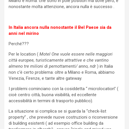
Milano e Roma: che sono in pole position ma dove però, e
nonostante molta attenzione, ancora nulla è successo .
In Italia ancora nulla nonostante il Bel Paese sia da
anni nel mirino
Perché???
Per le location (
Motel One vuole essere nelle maggiori
città europee, turisticamente attrattive e che vantino
almeno tre milioni di pernottamenti/ anno, ndr
) in Italia
non c’è certo problema: oltre a Milano e Roma, abbiamo
Venezia, Firenze, e tante altre gateway.
I problemi cominciano con la cosiddetta “ microlocation” (
cioè centro città, buona visibilità, ed eccellente
accessibilità in termini di trasporto pubblico).
La situazione si complica se si guarda la “check-list
property” , che prevede nuove costruzioni o riconversione
di building esistenti ( ad esempio office building da