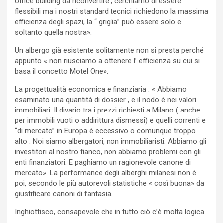
office building da riconvertire , cerchiamo di essere
flessibili ma i nostri standard tecnici richiedono la massima
efficienza degli spazi, la “ griglia” può essere solo e
soltanto quella nostra».
Un albergo già esistente solitamente non si presta perché
appunto « non riusciamo a ottenere l’ efficienza su cui si
basa il concetto Motel One».
La progettualità economica e finanziaria : « Abbiamo
esaminato una quantità di dossier , e il nodo è nei valori
immobiliari. Il divario tra i prezzi richiesti a Milano ( anche
per immobili vuoti o addirittura dismessi) e quelli correnti e
“di mercato” in Europa è eccessivo o comunque troppo
alto . Noi siamo albergatori, non immobiliaristi. Abbiamo gli
investitori al nostro fianco, non abbiamo problemi con gli
enti finanziatori. E paghiamo un ragionevole canone di
mercato». La performance degli alberghi milanesi non è
poi, secondo le più autorevoli statistiche « così buona» da
giustificare canoni di fantasia.
Inghiottisco, consapevole che in tutto ciò c’è molta logica.