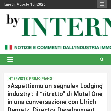
Skip
lunedì, Agosto 10, 2026
to
content
Notizie e commenti dal industria immobiliare italiana e
By Internews
internazionale
INTERVISTE
PRIMO PIANO
«Aspettiamo un segnale» Lodging
industry : il “ritratto” di Motel One
in una conversazione con Ulrich
Demetz, Director Development