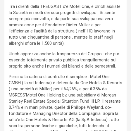
Tra i clienti della TREUGAST c’è Motel One, e Ulrich assiste
la Società in molti dei suoi progetti di sviluppo . Si sente
sempre più coinvolto, e da parte sua sviluppa una vera
ammirazione per il Fondatore Dieter Müller e per
l’efficienza e l’agilità della struttura ( nell’ HQ lavorano in
tutto una cinquantina di persone , mentre lo staff negli
alberghi sfiora le 1.500 unità).
Ulrich apprezza anche la trasparenza del Gruppo : che pur
essendo totalmente privato pubblica tranquillamente sul
proprio sito anche i numeri dei bilanci e delle semestrali.
Persino la catena di controllo è semplice : Motel One
GMBH ( la srl tedesca) è detenuta da One Hotels & Resorts
( una società di Müller) per il 64,26%; e per il 35% da
MSRESS’Motel One Holding bv, una subsidiary di Morgan
Stanley Real Estate Special Situation Fund III LP. Il restante
0,74% è in mani private, quelle di Philippe Weyland, co-
fondatore e Managing Director della Compagnia. Sopra la
srl c’è la One Hotels & Resorts AG (la SpA tedesca) , otto
soci tra persone fisiche e giuridiche, tutti tedeschi : il