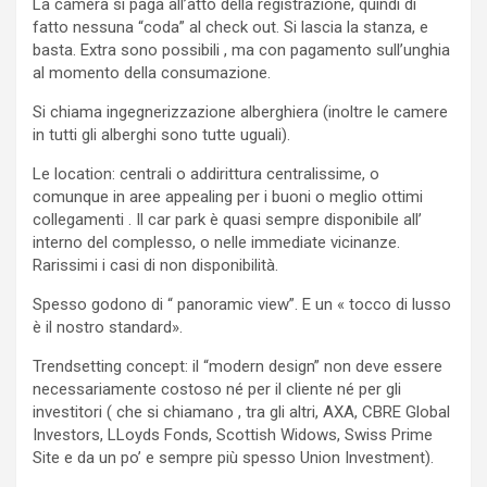
La camera si paga all’atto della registrazione, quindi di
fatto nessuna “coda” al check out. Si lascia la stanza, e
basta. Extra sono possibili , ma con pagamento sull’unghia
al momento della consumazione.
Si chiama ingegnerizzazione alberghiera (inoltre le camere
in tutti gli alberghi sono tutte uguali).
Le location: centrali o addirittura centralissime, o
comunque in aree appealing per i buoni o meglio ottimi
collegamenti . Il car park è quasi sempre disponibile all’
interno del complesso, o nelle immediate vicinanze.
Rarissimi i casi di non disponibilità.
Spesso godono di “ panoramic view”. E un « tocco di lusso
è il nostro standard».
Trendsetting concept: il “modern design” non deve essere
necessariamente costoso né per il cliente né per gli
investitori ( che si chiamano , tra gli altri, AXA, CBRE Global
Investors, LLoyds Fonds, Scottish Widows, Swiss Prime
Site e da un po’ e sempre più spesso Union Investment).