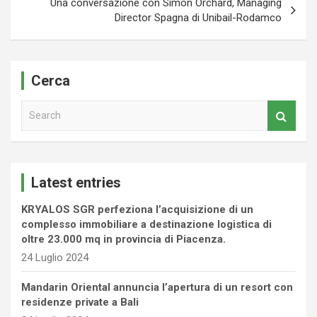
Una conversazione con Simon Orchard, Managing
Director Spagna di Unibail-Rodamco
Cerca
S
e
a
r
c
Latest entries
h
KRYALOS SGR perfeziona l’acquisizione di un
complesso immobiliare a destinazione logistica di
oltre 23.000 mq in provincia di Piacenza.
24 Luglio 2024
Mandarin Oriental annuncia l’apertura di un resort con
residenze private a Bali