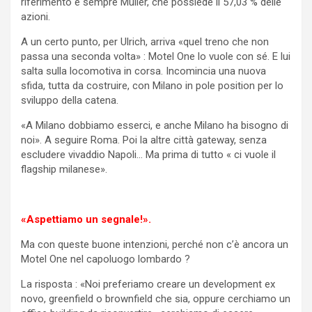
riferimento è sempre Müller, che possiede il 57,03 % delle
azioni.
A un certo punto, per Ulrich, arriva «quel treno che non
passa una seconda volta» : Motel One lo vuole con sé. E lui
salta sulla locomotiva in corsa. Incomincia una nuova
sfida, tutta da costruire, con Milano in pole position per lo
sviluppo della catena.
«A Milano dobbiamo esserci, e anche Milano ha bisogno di
noi». A seguire Roma. Poi la altre città gateway, senza
escludere vivaddio Napoli… Ma prima di tutto « ci vuole il
flagship milanese».
«Aspettiamo un segnale!».
Ma con queste buone intenzioni, perché non c’è ancora un
Motel One nel capoluogo lombardo ?
La risposta : «Noi preferiamo creare un development ex
novo, greenfield o brownfield che sia, oppure cerchiamo un