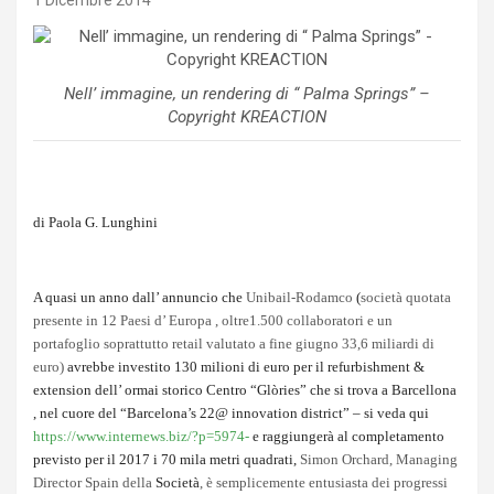
1 Dicembre 2014
Nell’ immagine, un rendering di “ Palma Springs” –
Copyright KREACTION
di Paola G. Lunghini
A quasi un anno dall’ annuncio che
Unibail-Rodamco
(
società quotata
presente in 12 Paesi d’ Europa , oltre1.500 collaboratori e un
portafoglio soprattutto retail valutato a fine giugno 33,6 miliardi di
euro)
avrebbe investito 130 milioni di euro per il refurbishment &
extension dell’ ormai storico Centro “Glòries” che si trova a Barcellona
, nel cuore del “Barcelona’s 22@ innovation district” – si veda qui
https://www.internews.biz/?p=5974-
e raggiungerà al completamento
previsto per il 2017 i 70 mila metri quadrati,
Simon Orchard, Managing
Director Spain della
Società
, è semplicemente entusiasta dei progressi