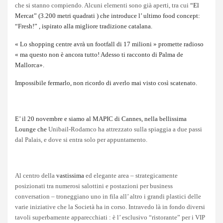
che si stanno compiendo. Alcuni elementi sono già aperti, tra cui
“El
Mercat” (3.200 metri quadrati ) che introduce l’ ultimo food concept:
“Fresh!” , ispirato alla migliore tradizione catalana.
« Lo shopping centre avrà un footfall di 17 milioni » promette radioso
« ma questo non è ancora tutto! Adesso ti racconto di Palma de
Mallorca».
Impossibile fermarlo, non ricordo di averlo mai visto così scatenato.
E’ il 20 novembre e siamo al MAPIC di Cannes, nella bellissima
Lounge che
Unibail-Rodamco ha attrezzato sulla spiaggia a due passi
dal Palais, e dove si entra solo per appuntamento.
Al centro della
vastissima
ed elegante area – strategicamente
posizionati tra numerosi salottini e postazioni per business
conversation – troneggiano uno in fila all’ altro i grandi plastici delle
varie iniziative che la Società ha in corso. Intravedo là in fondo diversi
tavoli superbamente apparecchiati : è l’ esclusivo “ristorante” per i VIP