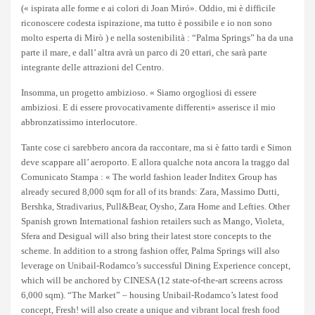
(« ispirata alle forme e ai colori di Joan Miró». Oddio, mi è difficile
riconoscere codesta ispirazione, ma tutto è possibile e io non sono
molto esperta di Mirò ) e nella sostenibilità : “Palma Springs” ha da una
parte il mare, e dall’ altra avrà un parco di 20 ettari, che sarà parte
integrante delle attrazioni del Centro.
Insomma, un progetto ambizioso. « Siamo orgogliosi di essere
ambiziosi. E di essere provocativamente differenti» asserisce il mio
abbronzatissimo interlocutore.
Tante cose ci sarebbero ancora da raccontare, ma si è fatto tardi e Simon
deve scappare all’ aeroporto.
E allora qualche nota ancora la traggo dal
Comunicato Stampa : « The world fashion leader Inditex Group has
already secured 8,000 sqm for all of its brands: Zara, Massimo Dutti,
Bershka, Stradivarius, Pull&Bear, Oysho, Zara Home and Lefties. Other
Spanish grown International fashion retailers such as Mango, Violeta,
Sfera and Desigual will also bring their latest store concepts to the
scheme. In addition to a strong fashion offer, Palma Springs will also
leverage on Unibail-Rodamco’s successful Dining Experience concept,
which will be anchored by CINESA (12 state-of-the-art screens across
6,000 sqm). “The Market” – housing Unibail-Rodamco’s latest food
concept, Fresh! will also create a unique and vibrant local fresh food