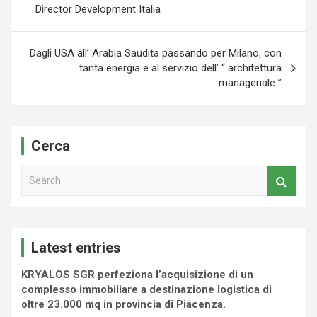
Director Development Italia
Dagli USA all’ Arabia Saudita passando per Milano, con
tanta energia e al servizio dell’ “ architettura
manageriale ”
Cerca
S
e
a
r
c
Latest entries
h
KRYALOS SGR perfeziona l’acquisizione di un
complesso immobiliare a destinazione logistica di
oltre 23.000 mq in provincia di Piacenza.