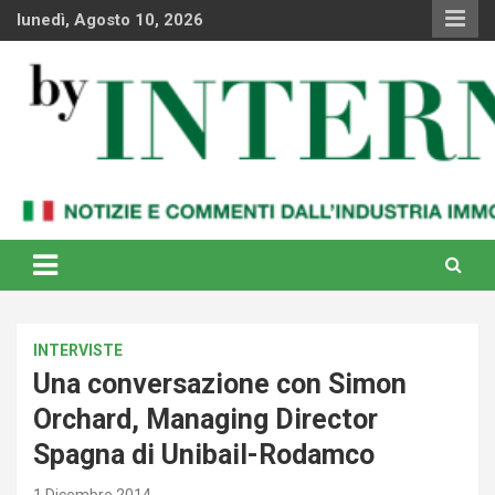
Skip
lunedì, Agosto 10, 2026
to
content
Notizie e commenti dal industria immobiliare italiana e
By Internews
internazionale
INTERVISTE
Una conversazione con Simon
Orchard, Managing Director
Spagna di Unibail-Rodamco