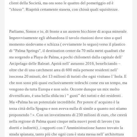
client della Società, ma ora sono le quattro del pomeriggio ed è
“chiuso”. Riaprirà certamente stasera, con chissà quali squisitezze.
Parliamo, Simon e io, di fronte a un austero bicchiere di acqua minerale.
Improvvisamente egli abbandona il tavolo riunioni dove sino a quel
momento siedevamo e schizza ( ovviamente lo seguo) verso il plastico
di “Palma Springs”, il destination center da 70 mila metri quadrati che
sta sorgendo a Playa de Palma, a pochi chilometri dalla capitale dell’
Arcipelago delle Baleari. Aprirà nell’ autunno 2016, beneficiando –
oltre che di una catchment area di 600 mila persone residenti nell’
isocrona 20 minuti, dei 13 milioni di turisti che ogni visitano l’ Isola. E
che non sono più quasi esclusivamente tedeschi come era un tempo, ma
vengono da tutta Europa e non solo. Occorre dunque un mix molto
diversificato, è una bella sfida tra i “ gusti” dei turisti e dei residenti .
Ma «Palma ha un potenziale incredibile. Per potere d’ acquisto è la
terza città della Spagna e non aveva nulla di simile a quanto noi stiamo
proponendo ! ». Con un investimento di 230 milioni di euro, che creerà
nella regione di Palma quasi cinque mila nuovi posti di lavoro ( tra
diretti e indiretti) , i rapporti con l’ Amministrazione hanno trovato la
strada spianata, tanto più che ogni cura è stata messa nell’ architettura