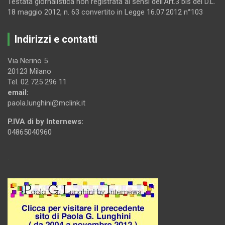
Testata giornalistica non registrata ai sensi dell’Art.3 bis del D.L.
18 maggio 2012, n. 63 convertito in Legge 16.07.2012 n°103
Indirizzi e contatti
Via Nerino 5
20123 Milano
Tel. 02 725 296 11
email:
paola.lunghini@mclink.it
P.IVA di by Internews:
04865040960
.