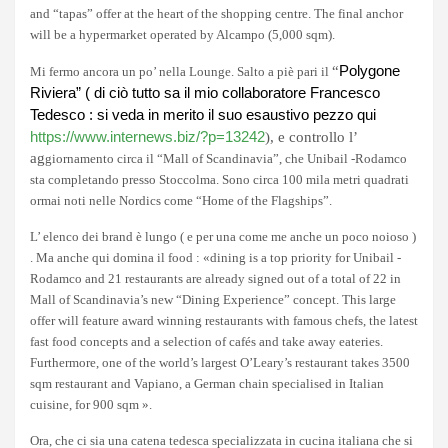
and “tapas” offer at the heart of the shopping centre. The final anchor
will be a hypermarket operated by Alcampo (5,000 sqm).
Polygone
“
Mi fermo ancora un po’ nella Lounge. Salto a piè pari il
Riviera” ( di ciò tutto sa il mio collaboratore Francesco
Tedesco : si veda in merito il suo esaustivo pezzo qui
https://www.internews.biz/?p=13242
), e controllo l’
ag
giornamento circa il “Mall of Scandinavia”, che Unibail -Rodamco
sta completando presso Stoccolma. Sono circa 100 mila metri quadrati
ormai noti nelle Nordics come “Home of the Flagships”.
L’ elenco dei brand è lungo ( e per una come me anche un poco noioso )
.
Ma anche qui domina il food : «dining is a top priority for Unibail -
Rodamco and 21 restaurants are already signed out of a total of 22 in
Mall of Scandinavia’s new “Dining Experience” concept. This large
offer will feature award winning restaurants with famous chefs, the latest
fast food concepts and a selection of cafés and take away eateries.
Furthermore, one of the world’s largest O’Leary’s restaurant takes 3500
sqm restaurant and Vapiano, a German chain specialised in Italian
cuisine, for 900 sqm ».
Ora, che ci sia una catena tedesca specializzata in cucina italiana che si