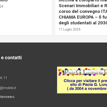
Scenari Immobiliari e R
024
corso del convegno IT
CHIAMA EUROPA – Il fu
degli studentati al 203
11 Luglio 2024
 e contatti
.
96 11
i@mclink.it
Internews: