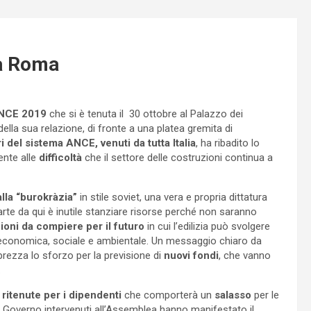
 a Roma
NCE 2019
che si è tenuta il 30 ottobre al Palazzo dei
ella sua relazione, di fronte a una platea gremita di
del sistema ANCE, venuti da tutta Italia
, ha ribadito lo
ente alle
difficoltà
che il settore delle costruzioni continua a
alla “burokràzia”
in stile soviet, una vera e propria dittatura
si parte da qui è inutile stanziare risorse perché non saranno
ioni da compiere per il futuro
in cui l’edilizia può svolgere
tà economica, sociale e ambientale. Un messaggio chiaro da
apprezza lo sforzo per la previsione di
nuovi fondi
, che vanno
.
ritenute per i dipendenti
che comporterà un
salasso
per le
el Governo intervenuti all’Assemblea hanno manifestato il