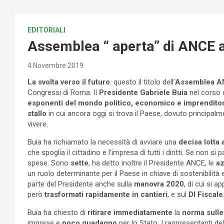
EDITORIALI
Assemblea “ aperta” di ANCE
4 Novembre 2019
La svolta verso il futuro
: questo il titolo dell’
Assemblea A
Congressi di Roma. Il
Presidente Gabriele Buia
nel corso d
esponenti del mondo politico, economico e imprenditori 
stallo
in cui ancora oggi si trova il Paese, dovuto principalm
vivere.
Buia ha richiamato la necessità di avviare una
decisa lotta 
che spoglia il cittadino e l’impresa di tutti i diritti. Se non 
spese. Sono
sette
, ha detto inoltre il Presidente ANCE, le
az
un ruolo determinante per il Paese in chiave di sostenibili
parte del Presidente anche sulla
manovra 2020
, di cui si 
però
trasformati rapidamente in cantieri
, e sul
Dl Fiscale
Buia ha chiesto di
ritirare immediatamente
la
norma sulle 
imprese e
poco guadagno
per lo Stato. I rappresentanti d