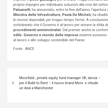
proprio impegno per individuare soluzioni alla crisi del setto
Patuanelli
, ha annunciato, entro la fine dell’anno, l’apertura 
Ministra delle Infrastrutture, Paola De Micheli,
ha ribadit
le risorse disponibili, per troppo tempo ferme. A conclusione
sottolineato che il Governo è al lavoro per vincere la sfida de
procedimenti amministrativi.
Dal premier anche la conferm
edile.
Governo e mondo delle imprese
insieme possono 
al lavoro e allo sviluppo sostenibile del Paese.
Fonte : ANCE
Navigazione
Moorfield , private equity fund manager UK, lancia –
articoli
per il Build to Rent – il nuovo brand More. e chiude
un deal a Manchester