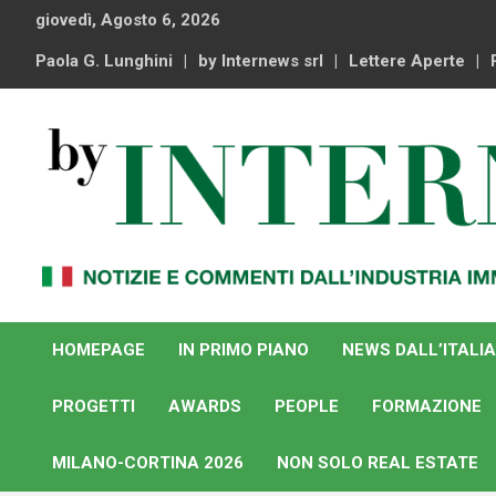
Skip
giovedì, Agosto 6, 2026
to
content
Paola G. Lunghini
by Internews srl
Lettere Aperte
Notizie e commenti dal industria immobiliare italiana e
By Internews
internazionale
HOMEPAGE
IN PRIMO PIANO
NEWS DALL’ITALIA
PROGETTI
AWARDS
PEOPLE
FORMAZIONE
MILANO-CORTINA 2026
NON SOLO REAL ESTATE