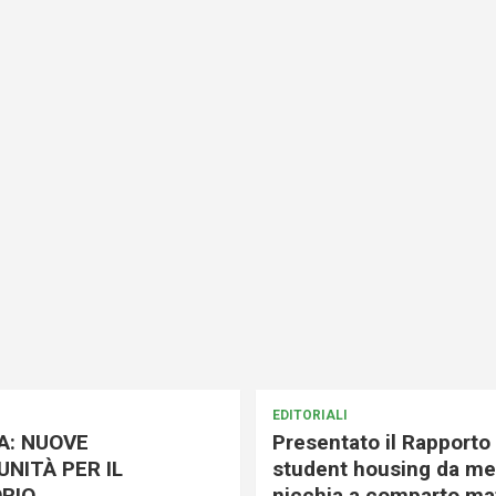
EDITORIALI
A: NUOVE
Presentato il Rapporto 
NITÀ PER IL
student housing da me
RIO
nicchia a comparto mat