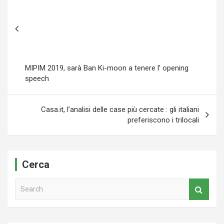
MIPIM 2019, sarà Ban Ki-moon a tenere l’ opening
speech
Casa.it, l’analisi delle case più cercate : gli italiani
preferiscono i trilocali
Cerca
S
e
a
r