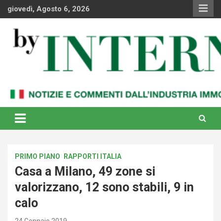
Skip
giovedì, Agosto 6, 2026
to
content
Notizie e commenti dal industria immobiliare italiana e
By Internews
internazionale
PRIMO PIANO
RAPPORTI ITALIA
Casa a Milano, 49 zone si
valorizzano, 12 sono stabili, 9 in
calo