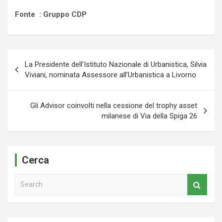
Fonte :
Gruppo CDP
Navigazione
La Presidente dell’Istituto Nazionale di Urbanistica, Silvia
articoli
Viviani, nominata Assessore all’Urbanistica a Livorno
Gli Advisor coinvolti nella cessione del trophy asset
milanese di Via della Spiga 26
Cerca
S
e
a
r
c