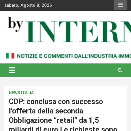
Skip
sabato, Agosto 8, 2026
to
content
Notizie e commenti dal industria immobiliare italiana e
By Internews
internazionale
NEWS ITALIA
CDP: conclusa con successo
l’offerta della seconda
Obbligazione “retail” da 1,5
miliardi di euro Le richieste sono