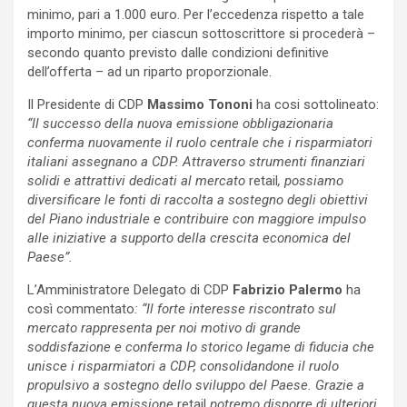
minimo, pari a 1.000 euro. Per l’eccedenza rispetto a tale
importo minimo, per ciascun sottoscrittore si procederà –
secondo quanto previsto dalle condizioni definitive
dell’offerta – ad un riparto proporzionale.
Il Presidente di CDP
Massimo Tononi
ha cosi sottolineato:
“Il successo della nuova emissione obbligazionaria
conferma nuovamente il ruolo centrale che i risparmiatori
italiani assegnano a CDP. Attraverso strumenti finanziari
solidi e attrattivi dedicati al mercato
retail
, possiamo
diversificare le fonti di raccolta a sostegno degli obiettivi
del Piano industriale e contribuire con maggiore impulso
alle iniziative a supporto della crescita economica del
Paese”.
L’Amministratore Delegato di CDP
Fabrizio Palermo
ha
così commentato
: “Il forte interesse riscontrato sul
mercato rappresenta per noi motivo di grande
soddisfazione e conferma lo storico legame di fiducia che
unisce i risparmiatori a CDP, consolidandone il ruolo
propulsivo a sostegno dello sviluppo del Paese. Grazie a
questa nuova emissione
retail
potremo disporre di ulteriori