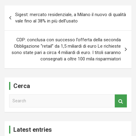
Navigazione
Sigest: mercato residenziale, a Milano il nuovo di qualità
articoli
vale fino al 38% in più dell’usato
CDP: conclusa con successo l’offerta della seconda
Obbligazione “retail” da 1,5 miliardi di euro Le richieste
sono state pari a circa 4 miliardi di euro. I titoli saranno
consegnati a oltre 100 mila risparmiatori
Cerca
S
e
a
r
c
Latest entries
h