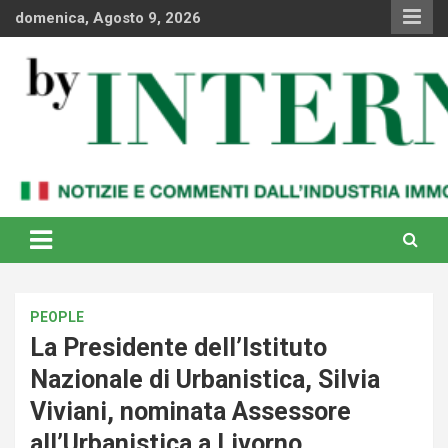
Skip
domenica, Agosto 9, 2026
to
content
Notizie e commenti dal industria immobiliare italiana e
By Internews
internazionale
PEOPLE
La Presidente dell’Istituto
Nazionale di Urbanistica, Silvia
Viviani, nominata Assessore
all’Urbanistica a Livorno