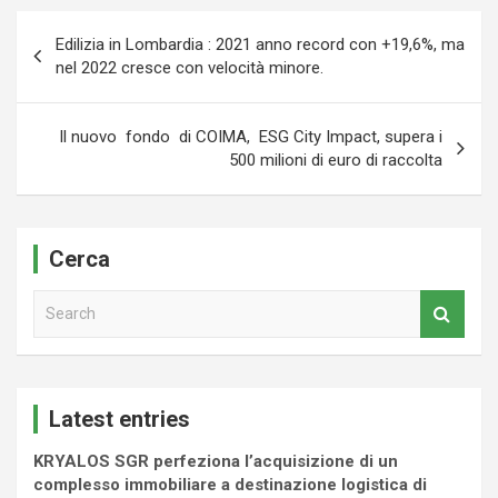
Navigazione
Edilizia in Lombardia : 2021 anno record con +19,6%, ma
articoli
nel 2022 cresce con velocità minore.
Il nuovo fondo di COIMA, ESG City Impact, supera i
500 milioni di euro di raccolta
Cerca
S
e
a
r
c
Latest entries
h
KRYALOS SGR perfeziona l’acquisizione di un
complesso immobiliare a destinazione logistica di