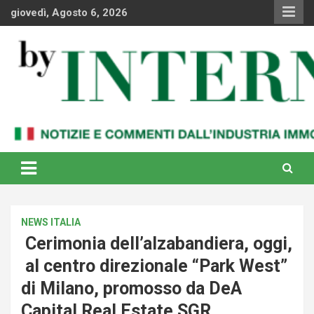
Skip
giovedì, Agosto 6, 2026
to
content
Notizie e commenti dal industria immobiliare italiana e
By Internews
internazionale
NEWS ITALIA
Cerimonia dell’alzabandiera, oggi,
al centro direzionale “Park West”
di Milano, promosso da DeA
Capital Real Estate SGR