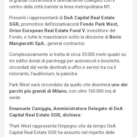
di grande connettività e direttamente collegato con il
centro della città tramite la linea metropolitana M1.
Presenti i rappresentanti di
DeA Capital Real Estate
SGR,
promotrice dell’iniziativaconil
Fondo Park West,
Orion European Real Estate Fund V
, investitore del
Fondo, e tutte le maestranze sotto la direzione di
Borio
Mangiarotti SpA.
, general contractor.
Complessivamente si tratta di circa 35.000 metri quadri su
tre edifici dotati di parcheggi per autoveicoli e biciclette,
circondati dal verde destinati a uffici e servizi tra cui il
ristorante, l’auditorium, la palestra.
Park West sarà circondato da quello che diventerà
uno dei
parchi più grandi di Milano
, con oltre 160.000 mq di
verde .
Emanuele Caniggia, Amministratore Delegato di DeA
Capital Real Estate SGR, dichiara:
“Park West rappresenta l’impegno che da tempo DeA
Capital Real Estate SGR ha assunto nel rispetto delle