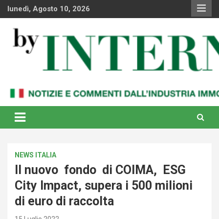
Skip
lunedì, Agosto 10, 2026
to
content
Notizie e commenti dal industria immobiliare italiana e
By Internews
internazionale
NEWS ITALIA
Il nuovo fondo di COIMA, ESG
City Impact, supera i 500 milioni
di euro di raccolta