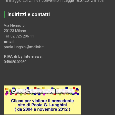
18 maggio 2012, n. 63 convertito in Legge 16.07.2012 n°103
Indirizzi e contatti
Via Nerino 5
20123 Milano
Tel. 02 725 296 11
email:
paola.lunghini@mclink.it
P.IVA di by Internews:
04865040960
.