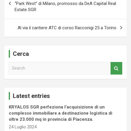
articoli
“Park West” di Milano, promosso da DeA Capital Real
Estate SGR
Al via il cantiere ATC di corso Racconigi 25 a Torino
Cerca
S
e
a
r
c
Latest entries
h
KRYALOS SGR perfeziona l’acquisizione di un
complesso immobiliare a destinazione logistica di
oltre 23.000 mq in provincia di Piacenza.
24 Luglio 2024