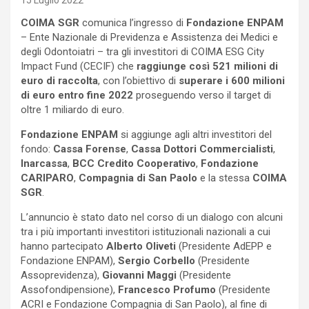
15 Luglio 2022
COIMA SGR
comunica l’ingresso di
Fondazione ENPAM
– Ente Nazionale di Previdenza e Assistenza dei Medici e
degli Odontoiatri – tra gli investitori di COIMA ESG City
Impact Fund (CECIF) che
raggiunge così 521 milioni di
euro di raccolta
, con l’obiettivo di
superare i 600 milioni
di euro entro fine 2022
proseguendo verso il target di
oltre 1 miliardo di euro.
Fondazione ENPAM
si aggiunge agli altri investitori del
fondo:
Cassa Forense
,
Cassa Dottori Commercialisti
,
Inarcassa
,
BCC Credito Cooperativo
,
Fondazione
CARIPARO
,
Compagnia di San Paolo
e la stessa
COIMA
SGR
.
L’annuncio è stato dato nel corso di un dialogo con alcuni
tra i più importanti investitori istituzionali nazionali a cui
hanno partecipato
Alberto Oliveti
(Presidente AdEPP e
Fondazione ENPAM),
Sergio Corbello
(Presidente
Assoprevidenza),
Giovanni Maggi
(Presidente
Assofondipensione),
Francesco Profumo
(Presidente
ACRI e Fondazione Compagnia di San Paolo), al fine di