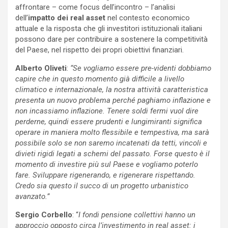
affrontare – come focus dell’incontro – l’analisi
dell’
impatto dei real asset
nel contesto economico
attuale e la risposta che gli investitori istituzionali italiani
possono dare per contribuire a sostenere la competitività
del Paese, nel rispetto dei propri obiettivi finanziari.
Alberto Oliveti
:
“Se vogliamo essere pre-videnti dobbiamo
capire che in questo momento già difficile a livello
climatico e internazionale, la nostra attività caratteristica
presenta un nuovo problema perché paghiamo inflazione e
non incassiamo inflazione. Tenere soldi fermi vuol dire
perderne, quindi essere prudenti e lungimiranti significa
operare in maniera molto flessibile e tempestiva, ma sarà
possibile solo se non saremo incatenati da tetti, vincoli e
divieti rigidi legati a schemi del passato. Forse questo è il
momento di investire più sul Paese e vogliamo poterlo
fare. Sviluppare rigenerando, e rigenerare rispettando.
Credo sia questo il succo di un progetto urbanistico
avanzato.”
Sergio Corbello
: “
I fondi pensione collettivi hanno un
approccio opposto circa l’investimento in real asset: i