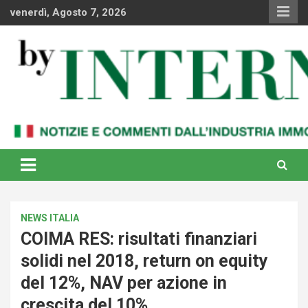
Skip
venerdì, Agosto 7, 2026
to
content
Notizie e commenti dal industria immobiliare italiana e
By Internews
internazionale
NEWS ITALIA
COIMA RES: risultati finanziari
solidi nel 2018, return on equity
del 12%, NAV per azione in
crescita del 10%