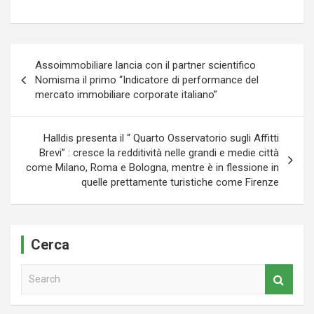
Navigazione
Assoimmobiliare lancia con il partner scientifico
articoli
Nomisma il primo “Indicatore di performance del
mercato immobiliare corporate italiano”
Halldis presenta il “ Quarto Osservatorio sugli Affitti
Brevi” : cresce la redditività nelle grandi e medie città
come Milano, Roma e Bologna, mentre è in flessione in
quelle prettamente turistiche come Firenze
Cerca
S
e
a