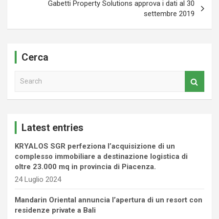
Gabetti Property Solutions approva i dati al 30
settembre 2019
Cerca
S
e
a
r
c
Latest entries
h
KRYALOS SGR perfeziona l’acquisizione di un
complesso immobiliare a destinazione logistica di
oltre 23.000 mq in provincia di Piacenza.
24 Luglio 2024
Mandarin Oriental annuncia l’apertura di un resort con
residenze private a Bali