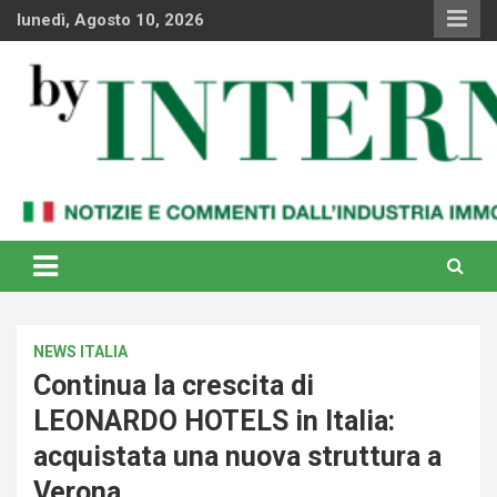
Skip
lunedì, Agosto 10, 2026
to
content
Notizie e commenti dal industria immobiliare italiana e
By Internews
internazionale
NEWS ITALIA
Continua la crescita di
LEONARDO HOTELS in Italia:
acquistata una nuova struttura a
Verona