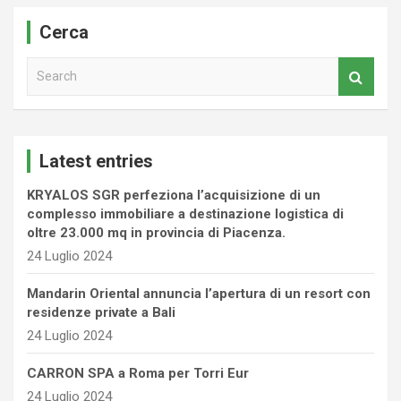
Cerca
S
e
a
r
c
Latest entries
h
KRYALOS SGR perfeziona l’acquisizione di un
complesso immobiliare a destinazione logistica di
oltre 23.000 mq in provincia di Piacenza.
24 Luglio 2024
Mandarin Oriental annuncia l’apertura di un resort con
residenze private a Bali
24 Luglio 2024
CARRON SPA a Roma per Torri Eur
24 Luglio 2024