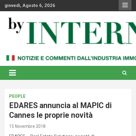
Skip
giovedì, Agosto 6, 2026
to
content
Notizie e commenti dal industria immobiliare italiana e
By Internews
internazionale
PEOPLE
EDARES annuncia al MAPIC di
Cannes le proprie novità
15 Novembre 2018