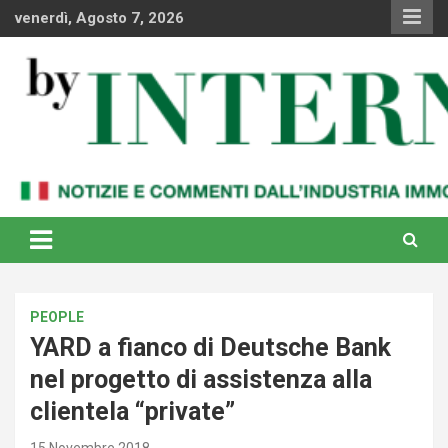
Skip
venerdì, Agosto 7, 2026
to
content
Notizie e commenti dal industria immobiliare italiana e
By Internews
internazionale
PEOPLE
YARD a fianco di Deutsche Bank
nel progetto di assistenza alla
clientela “private”