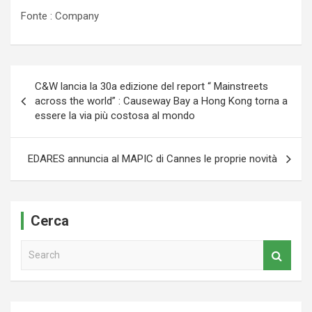
Fonte : Company
Navigazione
C&W lancia la 30a edizione del report “ Mainstreets
articoli
across the world” : Causeway Bay a Hong Kong torna a
essere la via più costosa al mondo
EDARES annuncia al MAPIC di Cannes le proprie novità
Cerca
S
e
a
r
c