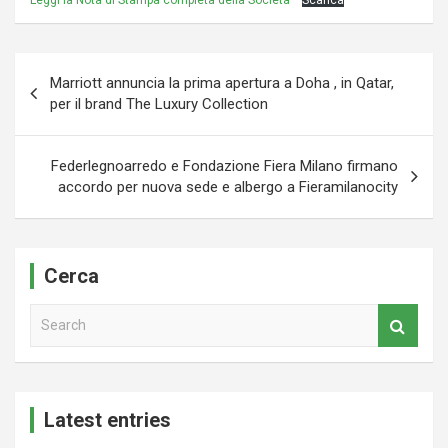
Leggi la Nota di Stampa completa della Società
Scarica
Navigazione
Marriott annuncia la prima apertura a Doha , in Qatar,
articoli
per il brand The Luxury Collection
Federlegnoarredo e Fondazione Fiera Milano firmano
accordo per nuova sede e albergo a Fieramilanocity
Cerca
S
e
a
r
c
Latest entries
h