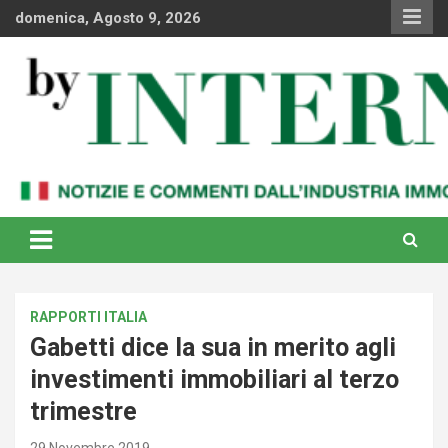
Skip
domenica, Agosto 9, 2026
to
content
Notizie e commenti dal industria immobiliare italiana e
By Internews
internazionale
RAPPORTI ITALIA
Gabetti dice la sua in merito agli
investimenti immobiliari al terzo
trimestre