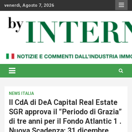
Skip
venerdì, Agosto 7, 2026
to
content
Notizie e commenti dal industria immobiliare italiana e
By Internews
internazionale
NEWS ITALIA
Il CdA di DeA Capital Real Estate
SGR approva il “Periodo di Grazia”
di tre anni per il Fondo Atlantic 1 .
Nuova Scadenza: 31 dicembre