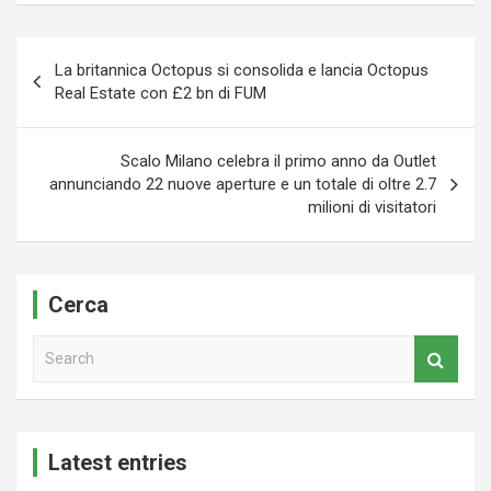
Navigazione
La britannica Octopus si consolida e lancia Octopus
articoli
Real Estate con £2 bn di FUM
Scalo Milano celebra il primo anno da Outlet
annunciando 22 nuove aperture e un totale di oltre 2.7
milioni di visitatori
Cerca
S
e
a
r
c
Latest entries
h