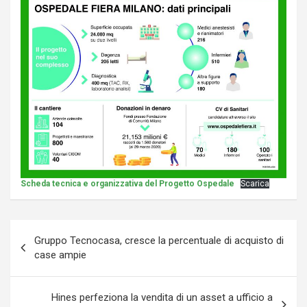
Scheda tecnica e organizzativa del Progetto Ospedale
Scarica
Navigazione
Gruppo Tecnocasa, cresce la percentuale di acquisto di
articoli
case ampie
Hines perfeziona la vendita di un asset a ufficio a