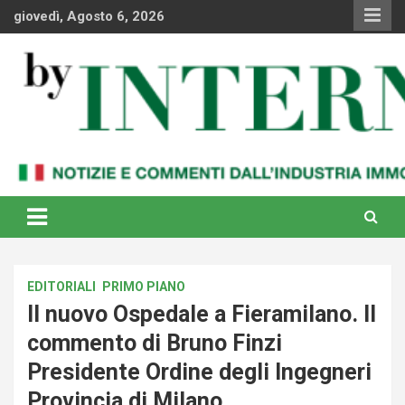
Skip
giovedì, Agosto 6, 2026
to
content
Notizie e commenti dal industria immobiliare italiana e
By Internews
internazionale
EDITORIALI
PRIMO PIANO
Il nuovo Ospedale a Fieramilano. Il
commento di Bruno Finzi
Presidente Ordine degli Ingegneri
Provincia di Milano