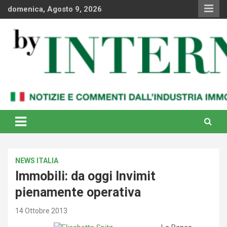
Skip
domenica, Agosto 9, 2026
to
content
Notizie e commenti dal industria immobiliare italiana e
By Internews
internazionale
NEWS ITALIA
Immobili: da oggi Invimit
pienamente operativa
14 Ottobre 2013