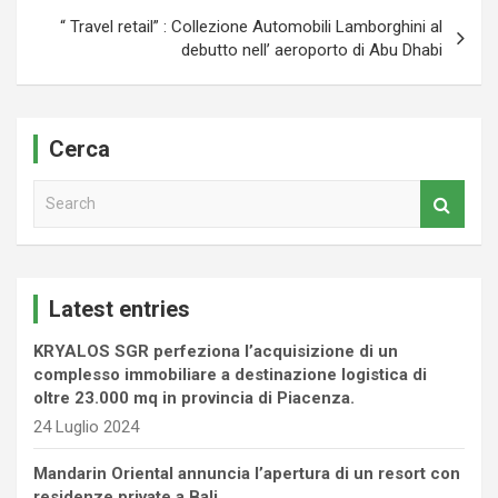
“ Travel retail” : Collezione Automobili Lamborghini al
debutto nell’ aeroporto di Abu Dhabi
Cerca
S
e
a
r
c
Latest entries
h
KRYALOS SGR perfeziona l’acquisizione di un
complesso immobiliare a destinazione logistica di
oltre 23.000 mq in provincia di Piacenza.
24 Luglio 2024
Mandarin Oriental annuncia l’apertura di un resort con
residenze private a Bali