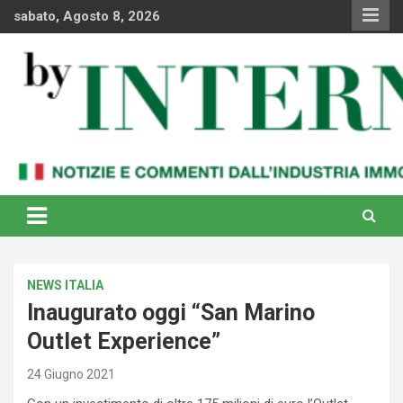
Skip
sabato, Agosto 8, 2026
to
content
Notizie e commenti dal industria immobiliare italiana e
By Internews
internazionale
NEWS ITALIA
Inaugurato oggi “San Marino
Outlet Experience”
24 Giugno 2021