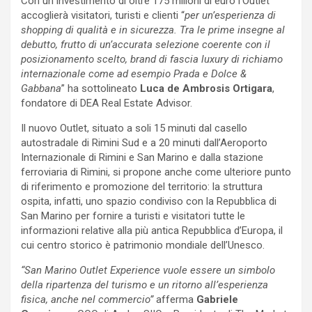
Con un investimento di oltre 175 milioni di euro l’Outlet
accoglierà visitatori, turisti e clienti “
per un’esperienza di
shopping di qualità e in sicurezza. Tra le prime insegne al
debutto, frutto di un’accurata selezione coerente con il
posizionamento scelto, brand di fascia luxury di richiamo
internazionale come ad esempio Prada e Dolce &
Gabbana
” ha sottolineato
Luca de Ambrosis Ortigara
,
fondatore di DEA Real Estate Advisor.
Il nuovo Outlet, situato a soli 15 minuti dal casello
autostradale di Rimini Sud e a 20 minuti dall’Aeroporto
Internazionale di Rimini e San Marino e dalla stazione
ferroviaria di Rimini, si propone anche come ulteriore punto
di riferimento e promozione del territorio: la struttura
ospita, infatti, uno spazio condiviso con la Repubblica di
San Marino per fornire a turisti e visitatori tutte le
informazioni relative alla più antica Repubblica d’Europa, il
cui centro storico è patrimonio mondiale dell’Unesco.
“San Marino Outlet Experience vuole essere un simbolo
della ripartenza del turismo e un ritorno all’esperienza
fisica, anche nel commercio”
afferma
Gabriele