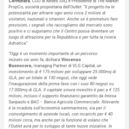
Cerminara
, COO di Aedes SIIQ e Presidente di The Market
PropCo, società proprietaria dell’Outlet. “
Il progetto ha le
potenzialità per attrarre ogni anno circa 2 milioni di
visitatori, nazionali e stranieri. Anche se è prematuro fare
previsioni, i segnali che raccogliamo dal mercato sono
positivi e ci auguriamo che il
C
entro possa diventare un
luogo di attrazione per la Repubblica e per tutta la riviera
Adriatica”.
“Oggi è un momento importante di un percorso
iniziato sei anni fa
, dichiara
Vincenzo
Buonocore,
managing Partner di VLG Capital,
un
investimento di € 175 milioni per sviluppare 25.000mq di
GLA, per un totale di 130 negozi, che oggi vede
l’inaugurazione della prima fase con i suoi 80 negozi su
17.000mq di GLA. Il capitale sinora investito è pari a € 125
milioni, incluso il supporto finanziario garantito da Intesa
Sanpaolo e BAC – Banca Agricola Commerciale. Rilevante
è la ricaduta sull’economia sammarinese, sia per il
coinvolgimento di aziende locali, con incarichi per € 40
milioni circa, ma anche per la funzione di volano che
l’Outlet avrà per lo sviluppo di tante nuove iniziative. In