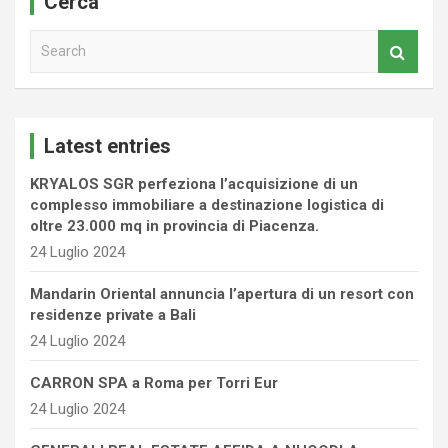
Cerca
S
e
a
r
c
Latest entries
h
KRYALOS SGR perfeziona l’acquisizione di un
complesso immobiliare a destinazione logistica di
oltre 23.000 mq in provincia di Piacenza.
24 Luglio 2024
Mandarin Oriental annuncia l’apertura di un resort con
residenze private a Bali
24 Luglio 2024
CARRON SPA a Roma per Torri Eur
24 Luglio 2024