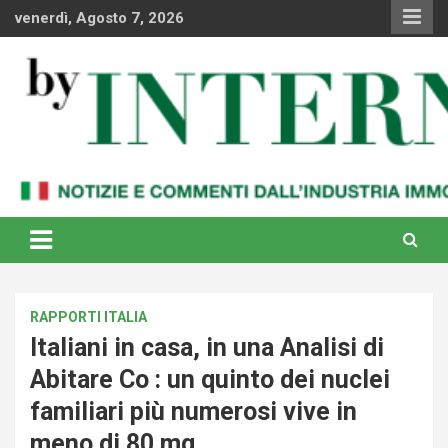
Skip
venerdì, Agosto 7, 2026
to
content
Notizie e commenti dal industria immobiliare italiana e
By Internews
internazionale
RAPPORTI ITALIA
Italiani in casa, in una Analisi di
Abitare Co : un quinto dei nuclei
familiari più numerosi vive in
meno di 80 mq