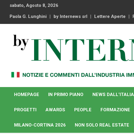
Skip
sabato, Agosto 8, 2026
to
content
Paola G. Lunghini
by Internews srl
Lettere Aperte
Notizie e commenti dal industria immobiliare italiana e
By Internews
internazionale
HOMEPAGE
IN PRIMO PIANO
NEWS DALL’ITALIA
PROGETTI
AWARDS
PEOPLE
FORMAZIONE
MILANO-CORTINA 2026
NON SOLO REAL ESTATE