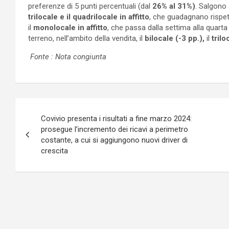
preferenze di 5 punti percentuali (dal
26% al 31%)
. Salgono
trilocale e il quadrilocale in affitto
, che guadagnano rispet
il
monolocale in affitto
, che passa dalla settima alla quart
terreno, nell’ambito della vendita, il
bilocale (-3 pp.),
il
trilo
Fonte : Nota congiunta
Navigazione
Covivio presenta i risultati a fine marzo 2024:
articoli
prosegue l’incremento dei ricavi a perimetro
costante, a cui si aggiungono nuovi driver di
crescita