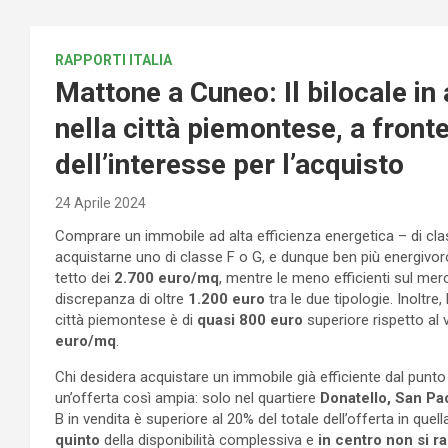
RAPPORTI ITALIA
Mattone a Cuneo: Il bilocale in 
nella città piemontese, a front
dell’interesse per l’acquisto
24 Aprile 2024
Comprare un immobile ad alta efficienza energetica – di cl
acquistarne uno di classe F o G, e dunque ben più energivoro
tetto dei
2.700 euro/mq
, mentre le meno efficienti sul me
discrepanza di oltre
1.200 euro
tra le due tipologie. Inoltr
città piemontese è di
quasi 800 euro
superiore rispetto al v
euro/mq
.
Chi desidera acquistare un immobile già efficiente dal punto
un’offerta così ampia: solo nel quartiere
Donatello, San Pa
B in vendita è superiore al 20% del totale dell’offerta in quella
quinto
della disponibilità complessiva e
in centro non si 