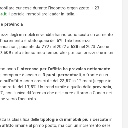
mmobiliare cuneese durante l’incontro organizzato il 23
e.it
, il portale immobiliare leader in Italia.
 e provincia
 prezzi degli immobili in vendita hanno conosciuto un aumento
 l’incremento è stato quasi del
5%
. Tale tendenza
transazioni, passate da
777
nel 2022 a
638
nel 2023. Anche
 7.509
nello stesso arco temporale- pur con prezzi che in un
ltimo anno
l’interesse per l’affitto ha prevalso nettamente
io di comprare è sceso di
3 punti percentuali
, a fronte di un
o sull’affitto sono cresciute del
23,5%
in 12 mesi (seppur in
 contratta del
17,5%
. Un trend simile a quello della
provincia
,
6%
, con l’unica differenza che nelle aree attorno a Cuneo nei
sse verso l’acquisto.
izza la classifica delle
tipologie di immobili più ricercate
in
n affitto
rimane al primo posto, ma con un incremento delle