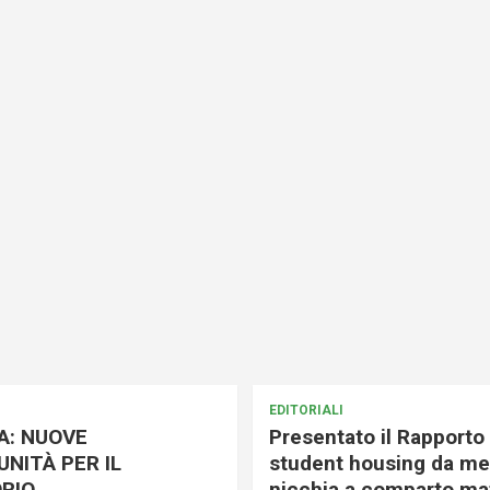
EDITORIALI
A: NUOVE
Presentato il Rapporto 
NITÀ PER IL
student housing da me
RIO
nicchia a comparto mat