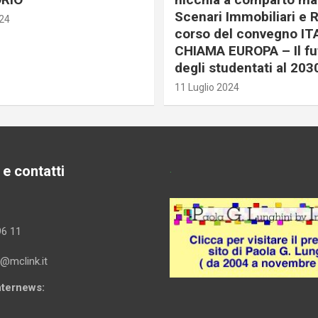
Scenari Immobiliari e R
024
corso del convegno IT
CHIAMA EUROPA – Il fu
degli studentati al 203
11 Luglio 2024
 e contatti
.
96 11
i@mclink.it
Internews: