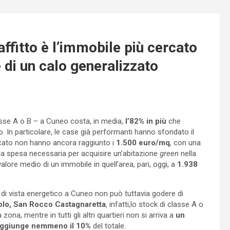
affitto è l’immobile più cercato
e di un calo generalizzato
asse A o B – a Cuneo costa, in media,
l’82% in più
che
. In particolare, le case già performanti hanno sfondato il
rcato non hanno ancora raggiunto i
1.500 euro/mq
, con una
e, la spesa necessaria per acquisire un’abitazione
green
nella
alore medio di un immobile in quell’area, pari, oggi, a
1.938
 di vista energetico a Cuneo non può tuttavia godere di
olo, San Rocco Castagnaretta
, infatti,lo stock di classe A o
 zona, mentre in tutti gli altri quartieri non si arriva a
un
raggiunge nemmeno il 10%
del totale.