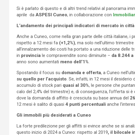
Si è parlato di questo e di altri trend relativi al panorama i
aprile da
ASPESI Cuneo
, in collaborazione con
Immobiliar
L’andamento dei principali indicatori di mercato in città
Anche a Cuneo, come nella gran parte delle città italiane, i
rispetto a 12 mesi fa
(+1,2%)
, ma solo nell’ultimo trimestre
all’innalzamento dei costi ha portato a una riduzione delle 
in
provincia
le compravendite sono diminuite –
da 8.244 a
anno sono aumentati
meno dell’1%
.
Spostando il focus su
domanda e offerta
, a Cuneo nell’u
su quello per l’acquisto
. Se, infatti, in 12 mesi il desider
accumulo di stock pari
quasi al 30%
, le persone che puntan
calo del 2,4% del trimestre) e, di conseguenza, l’offerta si è
dove la domanda di affitto è cresciuta su base annua del
2
12 mesi è salito di quasi
4 punti percentuali
anche l’intere
Gli immobili più desiderati a Cuneo
La forte predilezione per gli affitti si evince anche se si anal
questo inizio di 2024 a Cuneo: rispetto al 2019
, il bilocale i