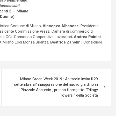
ala Parlamentino
iureconsulti
canti 2 – Milano
 Duomo)
nistica Comune di Milano;
Vincenzo Albanese
, Presidente
Presidente Commissione Prezzi Camera di commercio di
ente CCL Consorzio Cooperative Lavoratori;
Andrea Painini
,
AA Milano Lodi Monza Brianza;
Beatrice Zanolini
, Consigliere
Milano Green Week 2019 : AbitareIn invita il 29
settembre all’ inaugurazione del nuovo giardino in
Piazzale Accursio , presso il progetto “Trilogy
Towers “ della Società