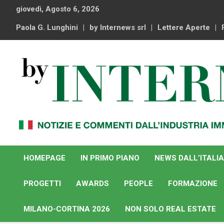
Skip
giovedì, Agosto 6, 2026
to
content
Paola G. Lunghini
by Internews srl
Lettere Aperte
Notizie e commenti dal industria immobiliare italiana e
By Internews
internazionale
HOMEPAGE
IN PRIMO PIANO
NEWS DALL’ITALIA
PROGETTI
AWARDS
PEOPLE
FORMAZIONE
MILANO-CORTINA 2026
NON SOLO REAL ESTATE