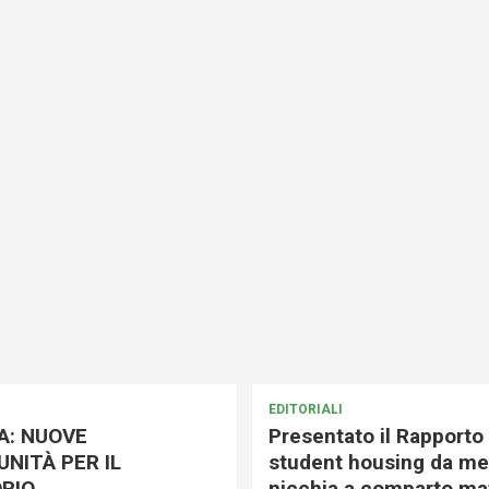
EDITORIALI
A: NUOVE
Presentato il Rapporto 
NITÀ PER IL
student housing da me
RIO
nicchia a comparto mat