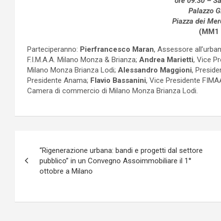
ore 09.30 – S
Palazzo G
Piazza dei Mer
(MM1
Parteciperanno:
Pierfrancesco Maran
, Assessore all’urba
F.I.M.A.A. Milano Monza & Brianza;
Andrea Marietti
, Vice 
Milano Monza Brianza Lodi;
Alessandro Maggioni
, Presid
Presidente Anama;
Flavio Bassanini
, Vice Presidente FIM
Camera di commercio di Milano Monza Brianza Lodi.
Navigazione
“Rigenerazione urbana: bandi e progetti dal settore
articoli
pubblico” in un Convegno Assoimmobiliare il 1°
ottobre a Milano