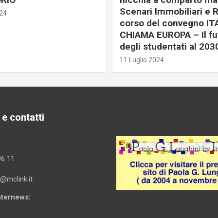
Scenari Immobiliari e R
024
corso del convegno IT
CHIAMA EUROPA – Il fu
degli studentati al 203
11 Luglio 2024
 e contatti
.
96 11
i@mclink.it
Internews: