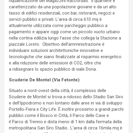
riqualificazione dei Magazzini Raccordati. Il quartiere è
caratterizzato da una popolazione giovane e da un alto
tasso di edifici residenziali, con bar, ristoranti, negozi e
servizi pubblici e privati. L’area di circa 610 mq è
attualmente utilizzata come parcheggio pubblico a
pagamento e appare oggi come un piccolo vuoto urbano
nella cortina edilizia lungo l’asse che collega la Stazione a
piazzale Loreto. Obiettivo dell’amministrazione è
individuare soluzioni
architettoniche innovative e
tecnologiche che siano finalizzate al risparmio energetico
e alla riduzione delle emissioni di CO2, oltre che
a ridisegnare lo spazio pubblico di viale Doria.
Scuderie De Montel (Via Fetonte)
Situato a nord-ovest della città, il complesso delle
Scuderie de Montel si trova a ridosso dello Stadio San Siro
e dell’Ippodromo e non lontano dalle aree in via di sviluppo
Portello-Fiera e City Life. È inoltre prossimo a grandi parchi
pubblici come il Bosco in Città, il Parco delle Cave e
il Parco di Trenno e dista meno di 1 km dalla fermata della
metropolitana San Siro Stadio.. L’area di circa 16mila mq è