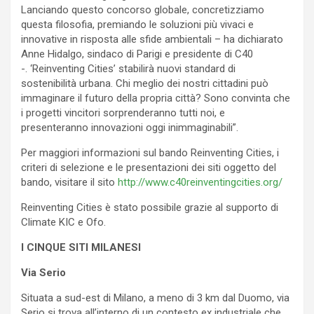
Lanciando questo concorso globale, concretizziamo
questa filosofia, premiando le soluzioni più vivaci e
innovative in risposta alle sfide ambientali – ha dichiarato
Anne Hidalgo, sindaco di Parigi e presidente di C40
-. ‘Reinventing Cities’ stabilirà nuovi standard di
sostenibilità urbana. Chi meglio dei nostri cittadini può
immaginare il futuro della propria città? Sono convinta che
i progetti vincitori sorprenderanno tutti noi, e
presenteranno innovazioni oggi inimmaginabili”.
Per maggiori informazioni sul bando Reinventing Cities, i
criteri di selezione e le presentazioni dei siti oggetto del
bando, visitare il sito
http://www.
c40reinventingcities.org/
Reinventing Cities è stato possibile grazie al supporto di
Climate KIC e Ofo.
I CINQUE SITI MILANESI
Via Serio
Situata a sud-est di Milano, a meno di 3 km dal Duomo, via
Serio si trova all’interno di un contesto ex industriale che