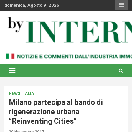
Skip
domenica, Agosto 9, 2026
to
content
Notizie e commenti dal industria immobiliare italiana e
By Internews
internazionale
NEWS ITALIA
Milano partecipa al bando di
rigenerazione urbana
“Reinventing Cities”