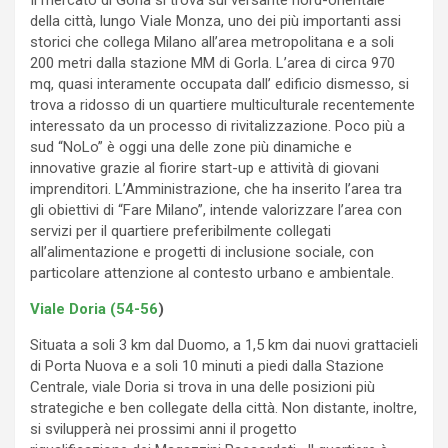
Il mercato di Gorla si trova sul versante nord-orientale
della città, lungo Viale Monza, uno dei più importanti assi
storici che collega Milano all’area metropolitana e a soli
200 metri dalla stazione MM di Gorla. L’area di circa 970
mq, quasi interamente occupata dall’ edificio dismesso, si
trova a ridosso di un quartiere multiculturale recentemente
interessato da un processo di rivitalizzazione. Poco più a
sud “NoLo” è oggi una delle zone più dinamiche e
innovative grazie al fiorire start-up e attività di giovani
imprenditori. L’Amministrazione, che ha inserito l’area tra
gli obiettivi di “Fare Milano”, intende valorizzare l’area con
servizi per il quartiere preferibilmente collegati
all’alimentazione e progetti di inclusione sociale, con
particolare attenzione al contesto urbano e ambientale.
Viale Doria (54-56
)
Situata a soli 3 km dal Duomo, a 1,5 km dai nuovi grattacieli
di Porta Nuova e a soli 10 minuti a piedi dalla Stazione
Centrale, viale Doria si trova in una delle posizioni più
strategiche e ben collegate della città. Non distante, inoltre,
si svilupperà nei prossimi anni il progetto