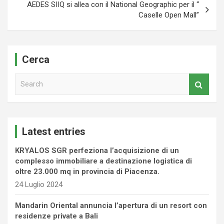
AEDES SIIQ si allea con il National Geographic per il “
Caselle Open Mall”
Cerca
S
e
a
r
c
Latest entries
h
KRYALOS SGR perfeziona l’acquisizione di un
complesso immobiliare a destinazione logistica di
oltre 23.000 mq in provincia di Piacenza.
24 Luglio 2024
Mandarin Oriental annuncia l’apertura di un resort con
residenze private a Bali