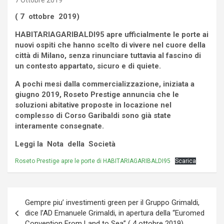
7 Ottobre 2019
( 7 ottobre 2019)
HABITARIAGARIBALDI95 apre ufficialmente le porte ai
nuovi ospiti che hanno scelto di vivere nel cuore della
città di Milano, senza rinunciare tuttavia al fascino di
un contesto appartato, sicuro e di quiete.
A pochi mesi dalla commercializzazione, iniziata a
giugno 2019, Roseto Prestige annuncia che le
soluzioni abitative proposte in locazione nel
complesso di Corso Garibaldi sono già state
interamente consegnate.
Leggi la Nota della Società
Roseto Prestige apre le porte di HABITARIAGARIBALDI95
Scarica
Navigazione
Gempre piu’ investimenti green per il Gruppo Grimaldi,
articoli
dice l’AD Emanuele Grimaldi, in apertura della “Euromed
Convention From Land to Sea” ( 4 ottobre 2019)