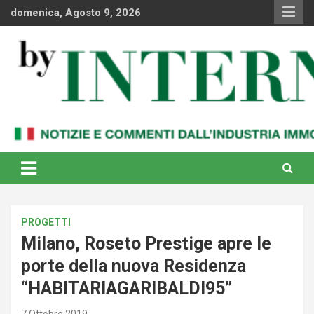
Skip
domenica, Agosto 9, 2026
to
content
Notizie e commenti dal industria immobiliare italiana e
By Internews
internazionale
PROGETTI
Milano, Roseto Prestige apre le
porte della nuova Residenza
“HABITARIAGARIBALDI95”