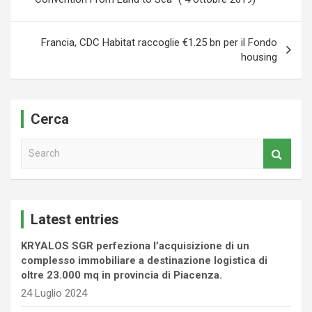
Francia, CDC Habitat raccoglie €1.25 bn per il Fondo
housing
Cerca
S
e
a
r
c
Latest entries
h
KRYALOS SGR perfeziona l’acquisizione di un
complesso immobiliare a destinazione logistica di
oltre 23.000 mq in provincia di Piacenza.
24 Luglio 2024