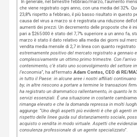
In generale, nel bimestre febbraio/marzo, l’aumento mensil
che viene registrato ogni anno, con una media del 32%. Qu
23,8% rispetto a febbraio, il più basso risultato in questo p
causa del virus a marzo si è registrata una riduzione dell’o
aumenti dei prezzi. Un decremento delle proposte che è iniz
pari a $265.000 è stato del 7,7% superiore a un anno fa, st
marzo è stato il dato relativo alla media dei giorni sul mer
vendita media mensile di 2,7 in linea con quanto registrato ne
estremamente positivo del mercato registrato a gennaio e 
complessivamente un ottimo primo trimestre. Con l’arrivo 
contenimento, c’è stato uno sconvolgimento del settore im
l’economia
“, ha affermato
Adam Contos, CEO di RE/MAX
in tutto il Paese: in alcune aree i nostri affiliati continuan
by; in altre riescono a portare a termine le transazioni fir
ha registrato un drammatico rallentamento, in quanto le tr
servizi essenziali. È una situazione in costante cambiamen
rimanga elevato e che la domanda repressa in molti luogh
aggiunge: “
Uno degli aspetti più evidenti è che gli agenti i
rispetto delle linee guida sul distanziamento sociale, pos
acquisto o vendita in modo virtuale. Aspetti che evidenzia
consulenza professionale di un agente specializzato
”.