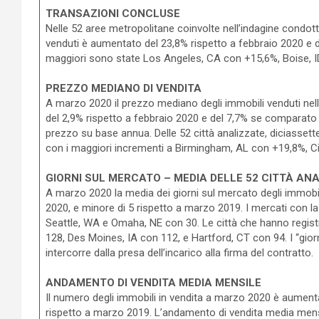
TRANSAZIONI CONCLUSE
Nelle 52 aree metropolitane coinvolte nell’indagine condo
venduti è aumentato del 23,8% rispetto a febbraio 2020 e d
maggiori sono state Los Angeles, CA con +15,6%, Boise, 
PREZZO MEDIANO DI VENDITA
A marzo 2020 il prezzo mediano degli immobili venduti nel
del 2,9% rispetto a febbraio 2020 e del 7,7% se comparato
prezzo su base annua. Delle 52 città analizzate, diciasset
con i maggiori incrementi a Birmingham, AL con +19,8%, Ci
GIORNI SUL MERCATO – MEDIA DELLE 52 CITTÀ AN
A marzo 2020 la media dei giorni sul mercato degli immobili 
2020, e minore di 5 rispetto a marzo 2019. I mercati con l
Seattle, WA e Omaha, NE con 30. Le città che hanno registr
128, Des Moines, IA con 112, e Hartford, CT con 94. I “gior
intercorre dalla presa dell’incarico alla firma del contratto.
ANDAMENTO DI VENDITA MEDIA MENSILE
Il numero degli immobili in vendita a marzo 2020 è aumenta
rispetto a marzo 2019. L’andamento di vendita media mensil