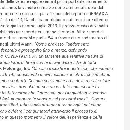
e delle vendite rappresenta il più importante incremento
est’anno, le vendite di marzo sono aumentate solo del
eriodo nella storia di quasi 12 anni del report di RE/MAX.A
fferta del 14,9%, che ha contribuito a determinare ulteriori
iato già lo scorso luglio 2019. Il prezzo medio di vendita
abilendo un record per il mese di marzo. Altro record di
cato di un immobile pari a 54, a fronte di un andamento di
gli ultimi 4 anni. “
Come previsto, l’andamento
febbraio è proseguito fino a marzo, definendo
di COVID-19 in USA, unitamente alle relative misure di
mobiliare, in linea con le nuove dinamiche di tutta
 Holdings, Inc
. “
Ci sono modalità e restrizioni che variano
o l’attività acquisendo nuovi incarichi; in altre sono in stand
mando contratti. Ci sono però anche aree dove il real estate
ansazioni immobiliari non sono state considerate tra i
to. Riteniamo che l’interesse per l’acquisto o la vendita
i farà aumentare le vendite nei prossimi mesi
”. Contos
mmobiliari, utilizzando strumenti tecnologici nel pieno
sono guidare i consumatori attraverso il processo di
no in questo momento il valore dell’esperienza e della