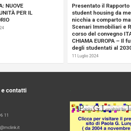
A: NUOVE
Presentato il Rapporto 
NITÀ PER IL
student housing da me
RIO
nicchia a comparto mat
Scenari Immobiliari e R
024
corso del convegno IT
CHIAMA EUROPA – Il fu
degli studentati al 203
11 Luglio 2024
 e contatti
.
96 11
i@mclink.it