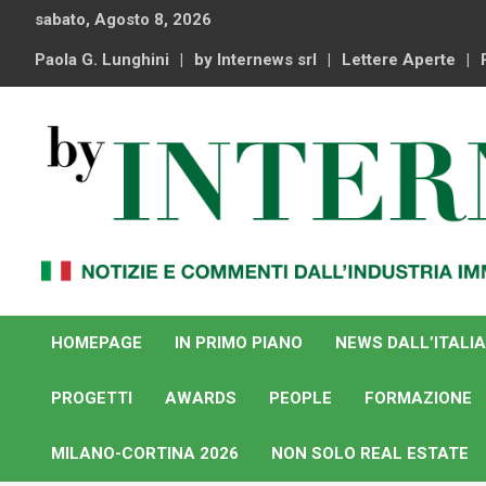
Skip
sabato, Agosto 8, 2026
to
content
Paola G. Lunghini
by Internews srl
Lettere Aperte
Notizie e commenti dal industria immobiliare italiana e
By Internews
internazionale
HOMEPAGE
IN PRIMO PIANO
NEWS DALL’ITALIA
PROGETTI
AWARDS
PEOPLE
FORMAZIONE
MILANO-CORTINA 2026
NON SOLO REAL ESTATE