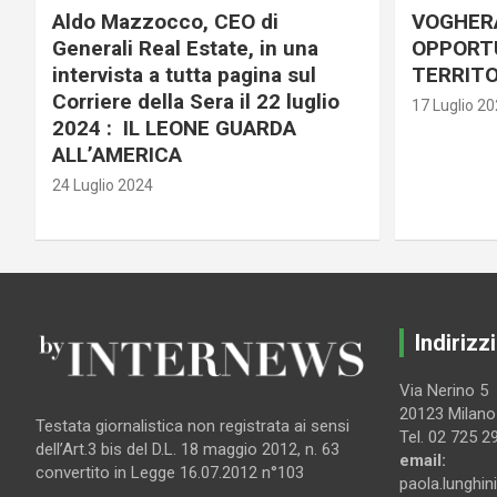
Aldo Mazzocco, CEO di
VOGHER
Generali Real Estate, in una
OPPORTU
intervista a tutta pagina sul
TERRITO
Corriere della Sera il 22 luglio
17 Luglio 2
2024 : IL LEONE GUARDA
ALL’AMERICA
24 Luglio 2024
Indirizzi
Via Nerino 5
20123 Milano
Testata giornalistica non registrata ai sensi
Tel. 02 725 2
dell’Art.3 bis del D.L. 18 maggio 2012, n. 63
email:
convertito in Legge 16.07.2012 n°103
paola.lunghin