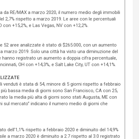
tta da RE/MAX a marzo 2020, il numero medio degli immobili
el 2,7% rispetto a marzo 2019. Le aree con le percentuali
ID con +15,2%, e Las Vegas, NV con +12,2%.
le 52 aree analizzate è stato di $265.000, con un aumento
 a marzo 2019. Solo una città ha visto una diminuzione del
te hanno registrato un aumento a doppia cifra percentuale,
ncinnati, OH con +14,3%, e Salt Lake City, UT con +14,1%.
ALIZZATE
venduti è stata di 54, minore di 5 giorni rispetto a febbraio
a più bassa media di giorni sono San Francisco, CA con 25,
ato la media più alta di giorni sono stati Augusta, ME con
ni sul mercato” indicano il numero medio di giorni che
to dell’1,1% rispetto a febbraio 2020 e diminuito del 14,9%
e a marzo 2020 è diminuito a 2.7 rispetto al 3.0 registrato