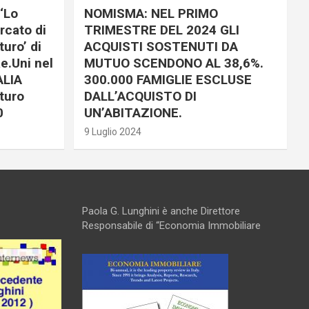
‘Lo
NOMISMA: NEL PRIMO
rcato di
TRIMESTRE DEL 2024 GLI
uro’ di
ACQUISTI SOSTENUTI DA
e.Uni nel
MUTUO SCENDONO AL 38,6%.
ALIA
300.000 FAMIGLIE ESCLUSE
turo
DALL’ACQUISTO DI
0
UN’ABITAZIONE.
9 Luglio 2024
Paola G. Lunghini è anche Direttore
Responsabile di “Economia Immobiliare