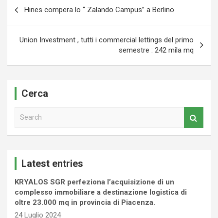
Navigazione
Hines compera lo “ Zalando Campus” a Berlino
articoli
Union Investment , tutti i commercial lettings del primo
semestre : 242 mila mq
Cerca
S
e
a
r
c
Latest entries
h
KRYALOS SGR perfeziona l’acquisizione di un
complesso immobiliare a destinazione logistica di
oltre 23.000 mq in provincia di Piacenza.
24 Luglio 2024