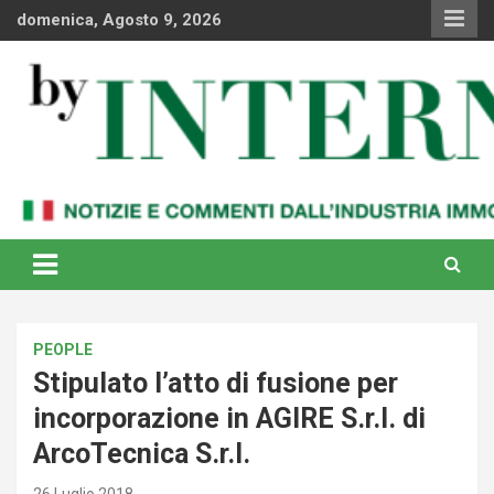
Skip
domenica, Agosto 9, 2026
to
content
Notizie e commenti dal industria immobiliare italiana e
By Internews
internazionale
PEOPLE
Stipulato l’atto di fusione per
incorporazione in AGIRE S.r.l. di
ArcoTecnica S.r.l.