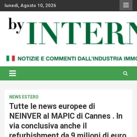
Skip
lunedì, Agosto 10, 2026
to
content
Notizie e commenti dal industria immobiliare italiana e
By Internews
internazionale
NEWS ESTERO
Tutte le news europee di
NEINVER al MAPIC di Cannes . In
via conclusiva anche il
refurbishment da 9 milioni di euro