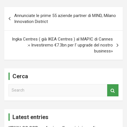
Navigazione
Annunciate le prime 55 aziende partner di MIND, Milano
articoli
Innovation District
Ingka Centres ( già IKEA Centres ) al MAPIC di Cannes
:« Investiremo €7.3bn per l’ upgrade del nostro
business»
Cerca
S
e
a
r
c
Latest entries
h