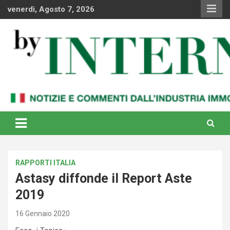
Skip
venerdì, Agosto 7, 2026
to
content
Notizie e commenti dal industria immobiliare italiana e
By Internews
internazionale
RAPPORTI ITALIA
Astasy diffonde il Report Aste
2019
16 Gennaio 2020