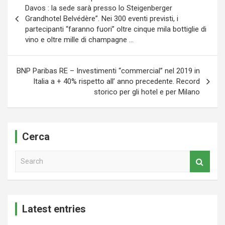
articoli
Davos : la sede sarà presso lo Steigenberger
Grandhotel Belvédère”. Nei 300 eventi previsti, i
partecipanti “faranno fuori” oltre cinque mila bottiglie di
vino e oltre mille di champagne …
BNP Paribas RE – Investimenti “commercial” nel 2019 in
Italia a + 40% rispetto all’ anno precedente. Record
storico per gli hotel e per Milano
Cerca
S
e
a
r
c
Latest entries
h