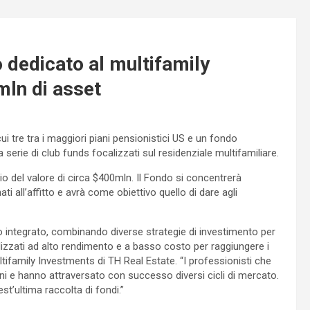
 dedicato al multifamily
mln di asset
ui tre tra i maggiori piani pensionistici US e un fondo
serie di club funds focalizzati sul residenziale multifamiliare.
io del valore di circa $400mln. Il Fondo si concentrerà
i all’affitto e avrà come obiettivo quello di dare agli
io integrato, combinando diverse strategie di investimento per
lizzati ad alto rendimento e a basso costo per raggiungere i
ifamily Investments di TH Real Estate. “I professionisti che
i e hanno attraversato con successo diversi cicli di mercato.
’ultima raccolta di fondi.”