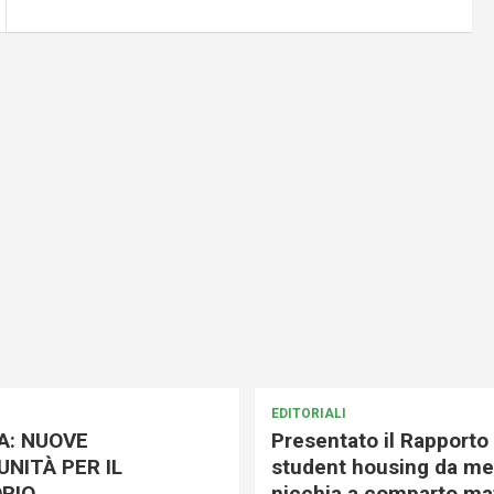
EDITORIALI
A: NUOVE
Presentato il Rapporto 
NITÀ PER IL
student housing da me
RIO
nicchia a comparto mat