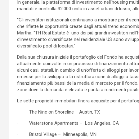
In generale, la piattaforma di investimento nell’housing mul
mandati e controlla 32.000 unità in asset urbani di lusso, allo
“Gli investitori istituzionali continuano a mostrare per il segme
che riflette le opportunità create dagli attuali trend econom
Martha. “TH Real Estate è uno dei più grandi investitori nell’
d’investimento diversificate nel residenziale US sono svilupp
diversificato pool di locatari.”
Dalla sua chiusura iniziale il portafoglio del Fondo ha acquis
attualmente coinvolte in un processo di finanziamento attrav
alcuni casi, statali, in cambio di un’offerta di alloggi per la
emesse per lo sviluppo o la ristrutturazione di alloggi a tas
finanziamento più bassi della media di mercato per il fondo, of
zone dove la domanda è elevata e punta a rendimenti positivi 
Le sette proprietà immobiliari finora acquisite per il portafo
· The Nine on Shoreline – Austin, TX
· Waterstone Apartments – Los Angeles, CA
· Bristol Village – Minneapolis, MN