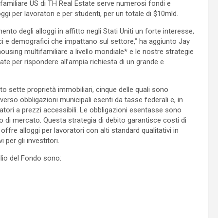
tifamiliare US di TH Real Estate serve numerosi fondi e
ggi per lavoratori e per studenti, per un totale di $10mld.
nto degli alloggi in affitto negli Stati Uniti un forte interesse,
ici e demografici che impattano sul settore,” ha aggiunto Jay
housing multifamiliare a livello mondiale* e le nostre strategie
ate per rispondere all’ampia richiesta di un grande e
ito sette proprietà immobiliari, cinque delle quali sono
erso obbligazioni municipali esenti da tasse federali e, in
voratori a prezzi accessibili. Le obbligazioni esentasse sono
so di mercato. Questa strategia di debito garantisce costi di
fre alloggi per lavoratori con alti standard qualitativi in
per gli investitori.
glio del Fondo sono: