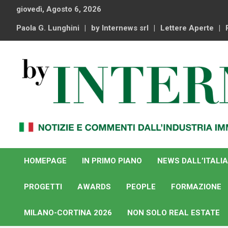
Skip
giovedì, Agosto 6, 2026
to
content
Paola G. Lunghini
by Internews srl
Lettere Aperte
Notizie e commenti dal industria immobiliare italiana e
By Internews
internazionale
HOMEPAGE
IN PRIMO PIANO
NEWS DALL’ITALIA
PROGETTI
AWARDS
PEOPLE
FORMAZIONE
MILANO-CORTINA 2026
NON SOLO REAL ESTATE