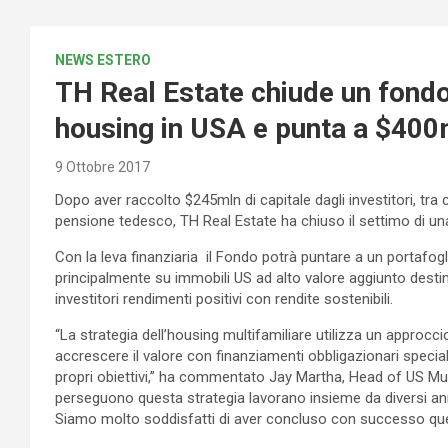
NEWS ESTERO
TH Real Estate chiude un fondo
housing in USA e punta a $400
9 Ottobre 2017
Dopo aver raccolto $245mln di capitale dagli investitori, tra c
pensione tedesco, TH Real Estate ha chiuso il settimo di una 
Con la leva finanziaria il Fondo potrà puntare a un portafogl
principalmente su immobili US ad alto valore aggiunto destinat
investitori rendimenti positivi con rendite sostenibili.
“La strategia dell’housing multifamiliare utilizza un approcc
accrescere il valore con finanziamenti obbligazionari specia
propri obiettivi,” ha commentato Jay Martha, Head of US Mult
perseguono questa strategia lavorano insieme da diversi ann
Siamo molto soddisfatti di aver concluso con successo quest