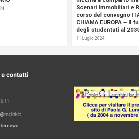
Scenari Immobiliari e R
024
corso del convegno IT
CHIAMA EUROPA – Il fu
degli studentati al 203
11 Luglio 2024
 e contatti
.
96 11
i@mclink.it
Internews: